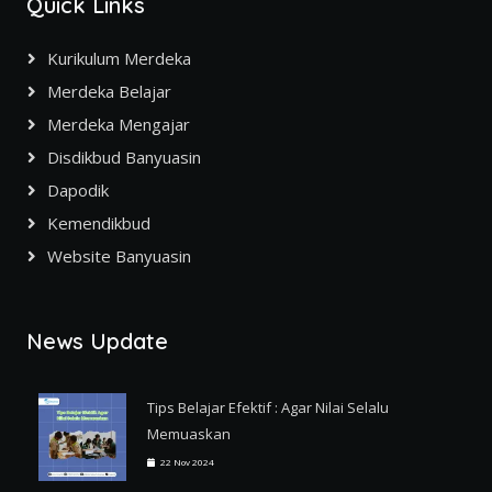
Quick Links
Kurikulum Merdeka
Merdeka Belajar
Merdeka Mengajar
Disdikbud Banyuasin
Dapodik
Kemendikbud
Website Banyuasin
News Update
Tips Belajar Efektif : Agar Nilai Selalu
Memuaskan
22 Nov 2024