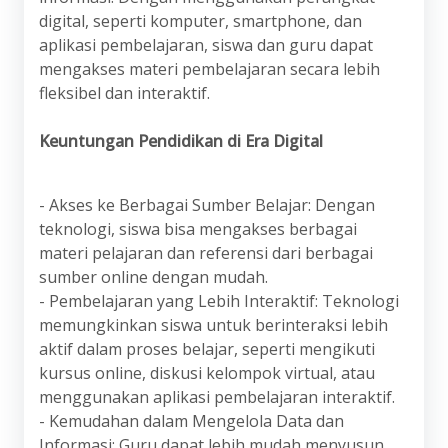
digital, seperti komputer, smartphone, dan
aplikasi pembelajaran, siswa dan guru dapat
mengakses materi pembelajaran secara lebih
fleksibel dan interaktif.
Keuntungan Pendidikan di Era Digital
- Akses ke Berbagai Sumber Belajar: Dengan
teknologi, siswa bisa mengakses berbagai
materi pelajaran dan referensi dari berbagai
sumber online dengan mudah.
- Pembelajaran yang Lebih Interaktif: Teknologi
memungkinkan siswa untuk berinteraksi lebih
aktif dalam proses belajar, seperti mengikuti
kursus online, diskusi kelompok virtual, atau
menggunakan aplikasi pembelajaran interaktif.
- Kemudahan dalam Mengelola Data dan
Informasi: Guru dapat lebih mudah menyusun