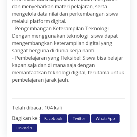
dan menyebarkan materi pelajaran, serta
mengelola data nilai dan perkembangan siswa
melalui platform digital.
- Pengembangan Keterampilan Teknologi:
Dengan menggunakan teknologi, siswa dapat
mengembangkan keterampilan digital yang
sangat berguna di dunia kerja nanti.
- Pembelajaran yang Fleksibel: Siswa bisa belajar
kapan saja dan di mana saja dengan
memanfaatkan teknologi digital, terutama untuk
pembelajaran jarak jauh.
Telah dibaca : 104 kali
Bagikan ke :
Facebook
Twitter
WhatsApp
LinkedIn