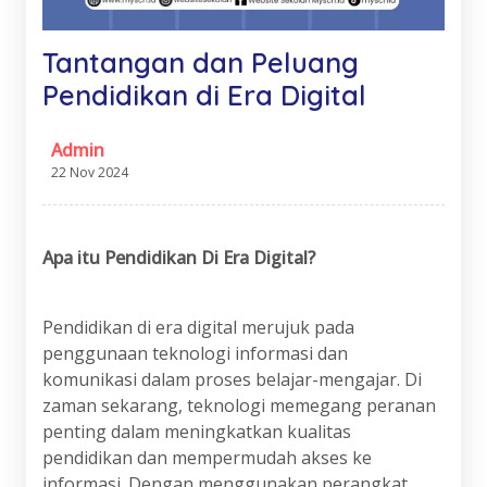
Tantangan dan Peluang
Pendidikan di Era Digital
Admin
22 Nov 2024
Apa itu Pendidikan Di Era Digital?
Pendidikan di era digital merujuk pada
penggunaan teknologi informasi dan
komunikasi dalam proses belajar-mengajar. Di
zaman sekarang, teknologi memegang peranan
penting dalam meningkatkan kualitas
pendidikan dan mempermudah akses ke
informasi. Dengan menggunakan perangkat