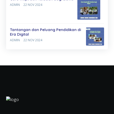
ADMIN
22 NOV 2024
Tantangan dan Peluang Pendidikan di
Era Digital
ADMIN
22 NOV 2024